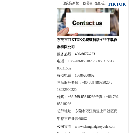
旧貌换新颜，仪器新动生活。
TIKTOK免
费破解版APP下载
东莞市TIKTOK免费破解版APP下载仪
器有限公司
服务热线：400-6677-223
电话：+86-769-85818235 / 85831561 /
85831562
移动电话：13686200862
售后服务专线：+86-769-88033026 /
18922956225
传真：+86-769-85818236
传真：+86-769-
85818236
总部地址：
东莞市万江街道上甲社区尚
甲都市产业园606室
公司官网：
www.shanghaigaoyuele.com