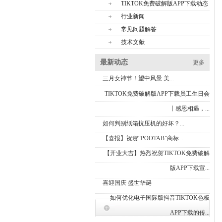
TIKTOK免费破解版APP下载动态
行业新闻
常见问题解答
技术文献
最新动态
更多
三月女神节！望中风景 美...
TIKTOK免费破解版APP下载员工生日会
丨感恩相遇，...
如何判别纸箱抗压机的好坏？...
【喜报】祝贺“POOTAB”商标...
【开业大吉】热烈祝贺TIKTOK免费破解
版APP下载宣...
喜迎国庆 盛世华诞
如何优化电子国际版抖音TIKTOK色板
联
APP下载的传...