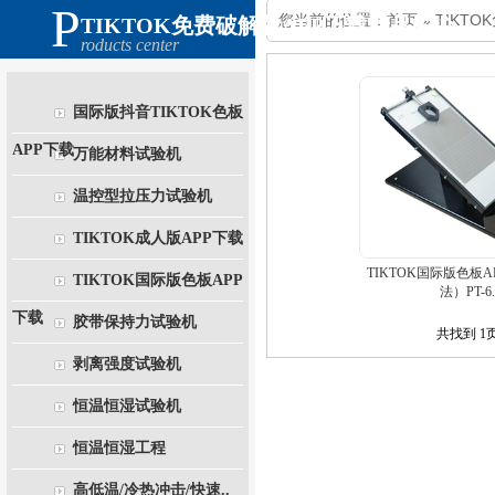
P
您当前的位置：
首页
»
TIKT
TIKTOK免费破解版APP下载产品中心
roducts center
国际版抖音TIKTOK色板
APP下载
万能材料试验机
温控型拉压力试验机
TIKTOK成人版APP下载
TIKTOK国际版色板
TIKTOK国际版色板APP
法）PT-6..
下载
胶带保持力试验机
共找到
1
剥离强度试验机
恒温恒湿试验机
恒温恒湿工程
高低温/冷热冲击/快速..