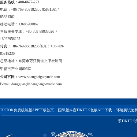
服务热线：400-6677-223
电话：+86-769-85818235 / 85831561 /
85831562
移动电话：13686200862
售后服务专线：+86-769-88033026 /
18922956225
传真：+86-769-85818236
传真：+86-769-
85818236
总部地址：
东莞市万江街道上甲社区尚
甲都市产业园606室
公司官网：
www.shanghaigaoyuele.com
E-mail:
dongguan@shanghaigaoyuele.com
TIKTOK免费破解版APP下载首页
|
国际版抖音TIKTOK色板APP下载
|
环境类试验
系TIKTO