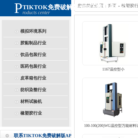
P
您当前的位置：
首页
»
橡塑胶
TIKTOK免费破解版APP下载产品中心
roducts center
模拟环境系列
胶黏制品行业
饮品包装行业
医药包装行业
1167温控型小
皮革箱包行业
纺织染整行业
材料试验机
橡塑胶行业
100-100(200)WG温控型万能材料试
联系TIKTOK免费破解版APP下