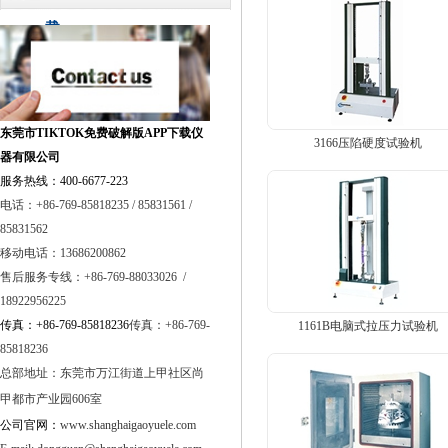
载
东莞市TIKTOK免费破解版APP下载仪
3166压陷硬度试验机
器有限公司
服务热线：400-6677-223
电话：+86-769-85818235 / 85831561 /
85831562
移动电话：13686200862
售后服务专线：+86-769-88033026 /
18922956225
传真：+86-769-85818236
传真：+86-769-
1161B电脑式拉压力试验机
85818236
总部地址：
东莞市万江街道上甲社区尚
甲都市产业园606室
公司官网：
www.shanghaigaoyuele.com