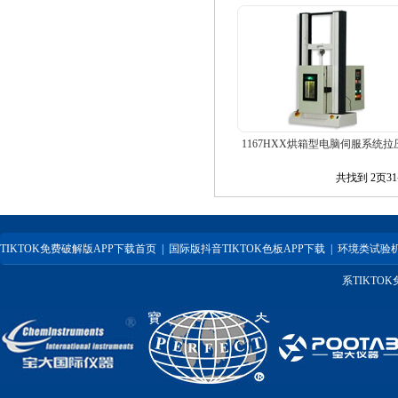
1167HXX烘箱型电脑伺服系统拉压.
共找到
2
页
31
TIKTOK免费破解版APP下载首页
|
国际版抖音TIKTOK色板APP下载
|
环境类试验
系TIKTO