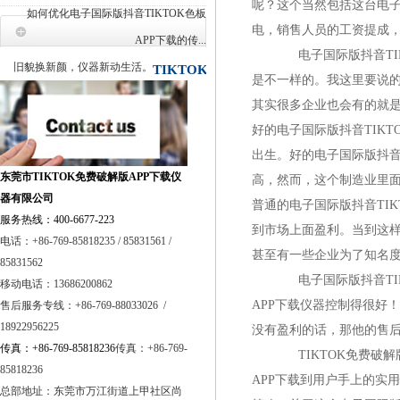
呢？这个当然包括这台
如何优化电子国际版抖音TIKTOK色板
电，销售人员的工资提成
联系
APP下载的传...
电子国际版抖音TIK
旧貌换新颜，仪器新动生活。
TIKTOK免
是不一样的。我这里要
费破解版APP下载
其实很多企业也会有的就是所有
好的电子国际版抖音TIKTO
出生。好的电子国际版抖
东莞市TIKTOK免费破解版APP下载仪
高，然而，这个制
器有限公司
普通的电子国际版抖音TIK
服务热线：400-6677-223
到市场上面盈利。当到这
电话：+86-769-85818235 / 85831561 /
甚至有一些企业为了知名度
85831562
电子国际版抖音TIKT
移动电话：13686200862
APP下载仪器控制得很好
售后服务专线：+86-769-88033026 /
18922956225
没有盈利的话，那他的售
传真：+86-769-85818236
传真：+86-769-
TIKTOK免费破解版
85818236
APP下载到用户手上的实用
总部地址：
东莞市万江街道上甲社区尚