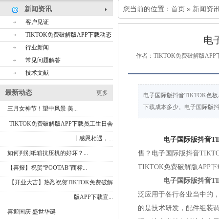
您当前的位置：
首页
»
新闻资
新闻资讯
客户见证
TIKTOK免费破解版APP下载动态
电
行业新闻
作者：TIKTOK免费破解版AP
常见问题解答
技术文献
最新动态
更多
电子国际版抖音TIKTOK色板
下载成本多少。电子国际版抖
三月女神节！望中风景 美...
TIKTOK免费破解版APP下载员工生日会
丨感恩相遇，...
电子国际版抖音TI
如何判别纸箱抗压机的好坏？...
售？电子国际版抖音TIK
TIKTOK免费破解版APP
【喜报】祝贺“POOTAB”商标...
电子国际版抖音TI
【开业大吉】热烈祝贺TIKTOK免费破解
泛应用于各行各业当中的
版APP下载宣...
的是技术研发，配件组装
喜迎国庆 盛世华诞