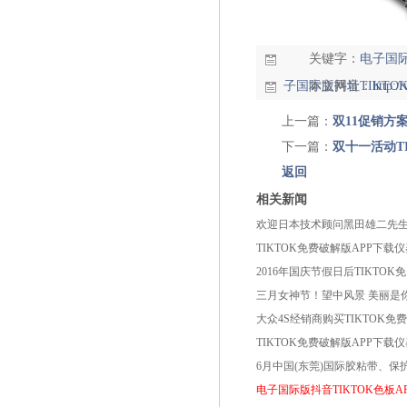
关键字：
电子国际
子国际版抖音TIKTO
本文网址：
http:
上一篇：
双11促销方
下一篇：
双十一活动T
返回
相关新闻
欢迎日本技术顾问黑田雄二先生来T
TIKTOK免费破解版APP下载
2016年国庆节假日后TIKTO
三月女神节！望中风景 美丽是
大众4S经销商购买TIKTOK免费
TIKTOK免费破解版APP下
6月中国(东莞)国际胶粘带
电子国际版抖音TIKTOK色板A