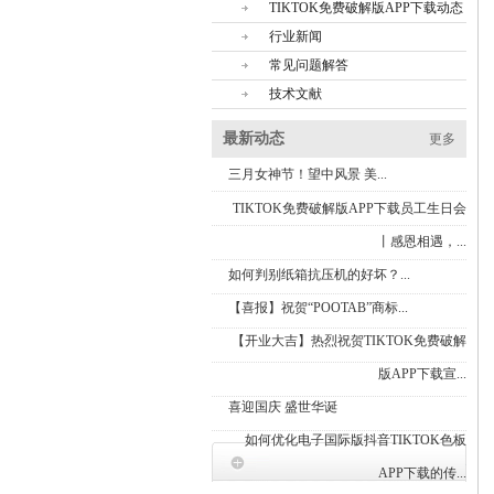
TIKTOK免费破解版APP下载动态
行业新闻
常见问题解答
技术文献
最新动态
更多
三月女神节！望中风景 美...
TIKTOK免费破解版APP下载员工生日会
丨感恩相遇，...
如何判别纸箱抗压机的好坏？...
【喜报】祝贺“POOTAB”商标...
【开业大吉】热烈祝贺TIKTOK免费破解
版APP下载宣...
喜迎国庆 盛世华诞
如何优化电子国际版抖音TIKTOK色板
联
APP下载的传...