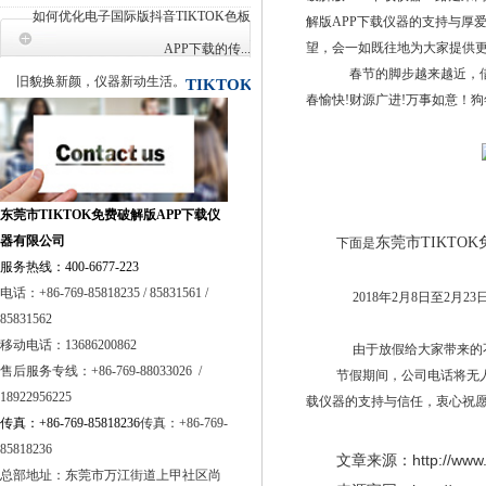
如何优化电子国际版抖音TIKTOK色板
解版APP下载仪器的支持与厚爱
联系
望，会一如既往地为大家提供
APP下载的传...
春节的脚步越来越近
旧貌换新颜，仪器新动生活。
TIKTOK免
春愉快!财源广进!万事如意！
费破解版APP下载
东莞市TIKTOK免费破解版APP下载仪
器有限公司
东莞市TIKTO
下面是
服务热线：400-6677-223
电话：+86-769-85818235 / 85831561 /
2018年2月8日至2月23日
85831562
移动电话：13686200862
由于放假给大家带来的不便
售后服务专线：+86-769-88033026 /
节假期间，公司电话将无人
18922956225
载仪器的支持与信任，衷心祝
传真：+86-769-85818236
传真：+86-769-
85818236
文章来源：
http://ww
总部地址：
东莞市万江街道上甲社区尚