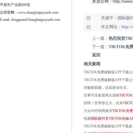
来源官网：
http://ww
甲都市产业园606室
公司官网：
www.shanghaigaoyuele.com
关键字：
国际版抖
E-mail:
dongguan@shanghaigaoyuele.com
本文网址：
http:
上一篇：
热烈祝贺TI
下一篇：
TIKTOK
返回
相关新闻
TIKTOK免费破解版APP下
TIKTOK免费破解版APP下
旧貌换新颜，仪器新动生活。
百事可乐集团再次选购
TIKT
招聘！世界那么大，先来
TIK
大众4S经销商购买
TIKTOK免
电脑
国际版抖音TIKTOK色板A
TIKTOK免费破解版APP下载